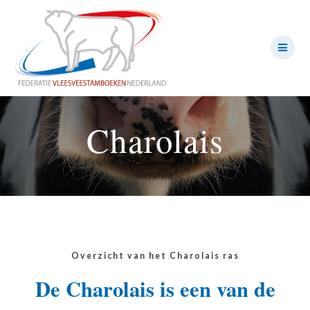
Ga
naar
de
inhoud
Charolais
Overzicht van het Charolais ras
De Charolais is een van de