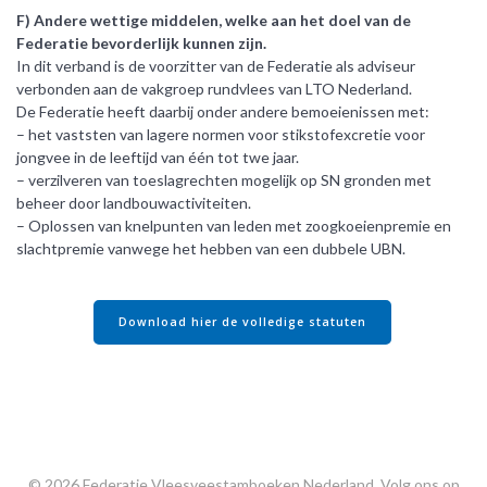
F) Andere wettige middelen, welke aan het doel van de
Federatie bevorderlijk kunnen zijn.
In dit verband is de voorzitter van de Federatie als adviseur
verbonden aan de vakgroep rundvlees van LTO Nederland.
De Federatie heeft daarbij onder andere bemoeienissen met:
– het vaststen van lagere normen voor stikstofexcretie voor
jongvee in de leeftijd van één tot twe jaar.
– verzilveren van toeslagrechten mogelijk op SN gronden met
beheer door landbouwactiviteiten.
– Oplossen van knelpunten van leden met zoogkoeienpremie en
slachtpremie vanwege het hebben van een dubbele UBN.
Download hier de volledige statuten
© 2026 Federatie Vleesveestamboeken Nederland.
Volg ons op