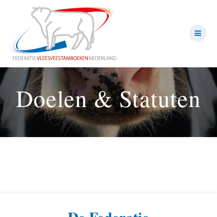
Ga
naar
de
inhoud
Doelen & Statuten