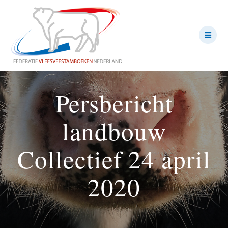
Ga
naar
de
inhoud
Persbericht
landbouw
Collectief 24 april
2020