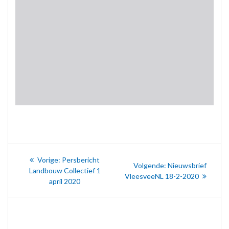
Bericht
Vorig
Vorige:
Persbericht
Volgend
Volgende:
Nieuwsbrief
navigatie
bericht:
Landbouw Collectief 1
bericht:
VleesveeNL 18-2-2020
april 2020