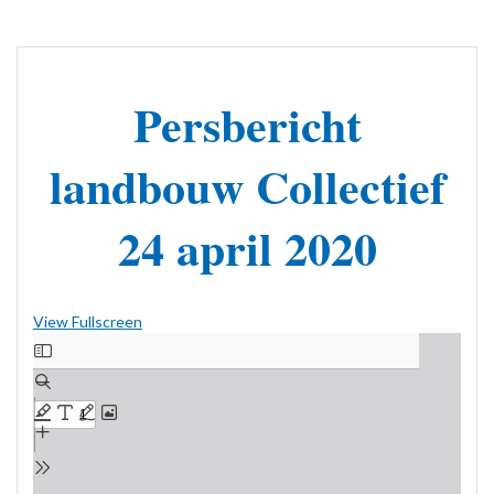
Persbericht
landbouw Collectief
24 april 2020
View Fullscreen
Ga
naar
de
PDF
inhoud